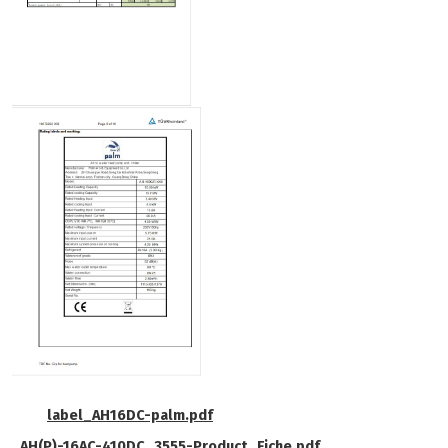
label_AH16DC-palm.pdf
AH(P)-16AC-410DC_3555-Product_Fiche.pdf