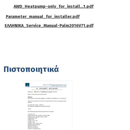
AWD_Heatpump-only_for_install...1.pdf
Parameter_manual_for_installer.pdf
ΕΛΛΗΝΙΚΑ_Service_Manual-Palm2016V71.pdf
Πιστοποιητικά