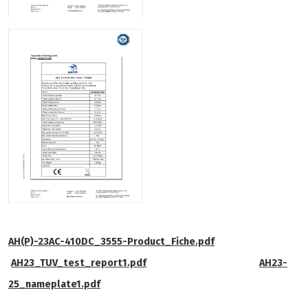
AH(P)-23AC-410DC_3555-Product_Fiche.pdf
AH23_TUV_test_report1.pdf
AH23-
25_nameplate1.pdf