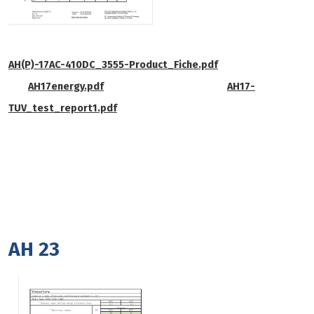
AH(P)-17AC-410DC_3555-Product_Fiche.pdf
AH17energy.pdf
AH17-
TUV_test_report1.pdf
AH 23