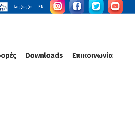
language:
EN
φορές
Downloads
Επικοινωνία
ς Θερμότητας
Τεχνολογία UVC STERI plus
Ηλιακά SUNTECH
διας Θέρμανσης
R
Κλιματιστικά
Αντλίες θερμότητας
Αντλίες νερού πισίνας