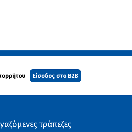
Απορρήτου
Είσοδος στο B2B
γαζόμενες τράπεζες