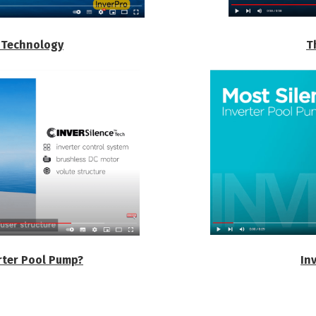
e Technology
T
erter Pool Pump?
In