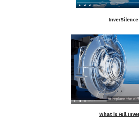
InverSilenc
What is Full Inv