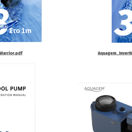
arrior.pdf
Aquagem_InverWa