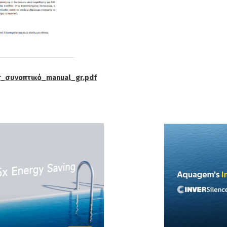
r_συνοπτικό_manual_gr.pdf