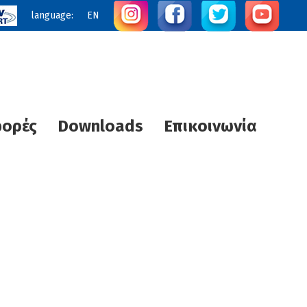
language:
EN
φορές
Downloads
Επικοινωνία
ς Θερμότητας
Τεχνολογία UVC STERI plus
Ηλιακά SUNTECH
διας Θέρμανσης
R
Κλιματιστικά
Αντλίες θερμότητας
Αντλίες νερού πισίνας