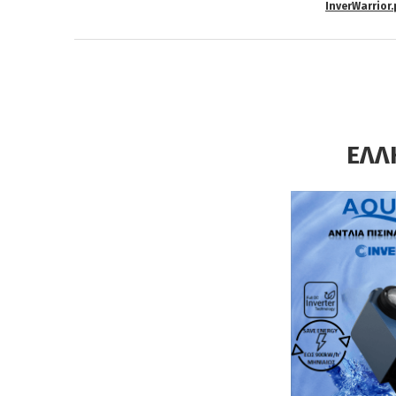
InverWarrior.
BROC
ΕΛΛΗΝΙ