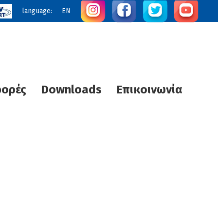
language:
EN
φορές
Downloads
Επικοινωνία
ς Θερμότητας
Τεχνολογία UVC STERI plus
Ηλιακά SUNTECH
διας Θέρμανσης
R
Κλιματιστικά
Αντλίες θερμότητας
Αντλίες νερού πισίνας