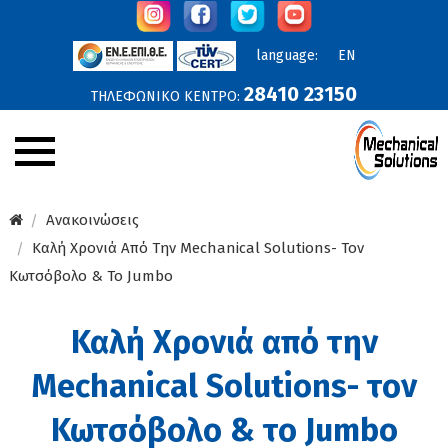
language:
EN
28410 23150
ΤΗΛΕΦΩΝΙΚΟ ΚΕΝΤΡΟ:
Εταιρεία
Ανακοινώσεις
Καλή Χρονιά Από Την Mechanical Solutions- Τον
Ανακοινώσεις
Κωτσόβολο & Το Jumbo
Υπηρεσίες
Καλή Χρονιά από την
Προϊόντα
Mechanical Solutions- τον
Έργα
Online Προσφορές
Κωτσόβολο & το Jumbo