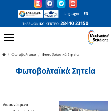
language:
EN
28410 23150
ΤΗΛΕΦΩΝΙΚΟ ΚΕΝΤΡΟ:
Εταιρεία
Φωτοβολταϊκά
Φωτοβολταϊκά Σητεία
Ανακοινώσεις
Φωτοβολταϊκά Σητεία
Υπηρεσίες
Προϊόντα
Έργα
Online Προσφορές
Διασυνδεμένα