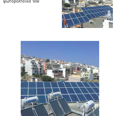
φωτοβολταϊκά 10w
Downloads
Επικοινωνία