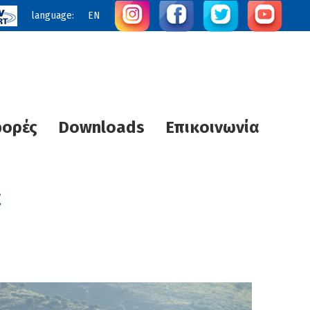
language:
EN
φορές
Downloads
Επικοινωνία
ς Θερμότητας
Τεχνολογία UVC STERI plus
Ηλιακά SUNTECH
α
διας Θέρμανσης
R
Κλιματιστικά
Αντλίες θερμότητας
Αντλίες νερού πισίνας