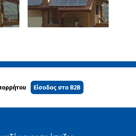
Απορρήτου
Είσοδος στο B2B